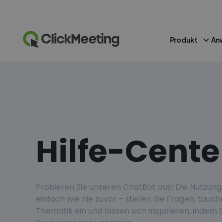
Produkt
An
Hilfe-Cente
Probieren Sie unseren ChatBot aus! Die Nutzung
einfach wie nie zuvor – stellen Sie Fragen, tauc
Thematik ein und lassen sich inspirieren, indem S