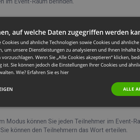
n im Event-Raum befinden.
en Sie den Edu-Modus während Ihrer Events aktivie
en, auf welche Daten zugegriffen werden ka
Sie dem Event-Raum bei, klicken Sie auf das „Menü“
e Cookies und ähnliche Technologien sowie Cookies und ähnliche
aums und dann auf „Event-Typ“ in der linken unter
n, um unsere Dienstleistungen zu analysieren und Ihnen Inhalte 
er Event-Typen und
klicken Sie dann auf „Anwende
 vorzuschlagen. Wenn Sie „Alle Cookies akzeptieren“ klicken, bed
g ist. Sie können jedoch die Einstellungen Ihrer Cookies und ähnl
walten. Wie? Erfahren Sie es
hier
r Edu-Modus aktiviert ist, erhalten Moderatoren un
ichtigung.
EIGEN
ALLE A
tor:
em Modus können Sie jeden Teilnehmer im Event-Ra
 Sie können den Teilnehmern das Wort erteilen.