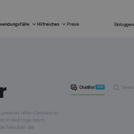
wendungsfälle
Hilfreiches
Preise
Einloggen
r
ChatBot
Searc
NEW
 unseres Hilfe-Centers so
hen in Beiträge nach
ie frei über die