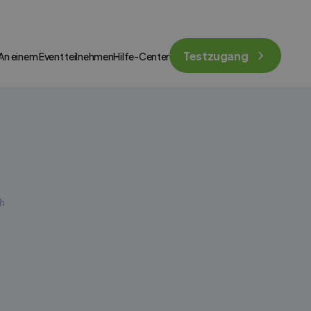
Testzugang
An einem Event teilnehmen
Hilfe-Center
h