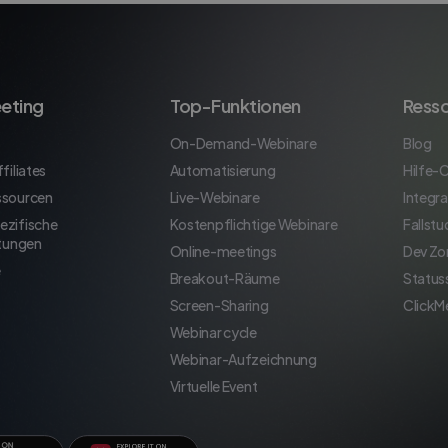
eting
Top-Funktionen
Ress
On-Demand-Webinare
Blog
filiates
Automatisierung
Hilfe-
ssourcen
Live-Webinare
Integr
ezifische
Kostenpflichtige Webinare
Fallstu
stungen
Online-meetings
Dev Zo
e
Breakout-Räume
Status
Screen-Sharing
ClickM
Webinar cycle
Webinar-Aufzeichnung
Virtuelle Event