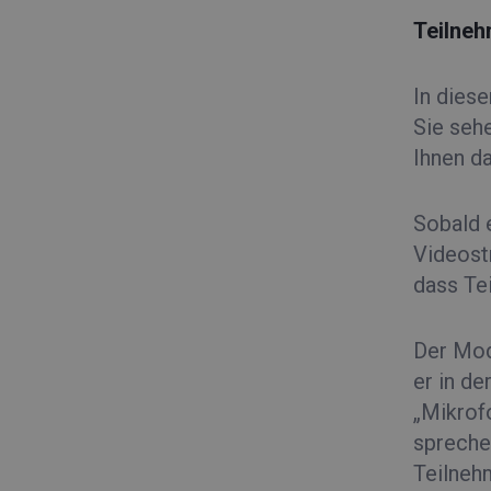
Teilneh
In dies
Sie sehe
Ihnen da
Sobald 
Videost
dass Te
Der Mod
er in d
„Mikrof
spreche
Teilneh