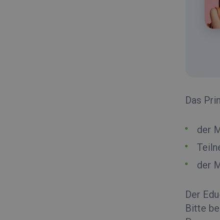
Das Pri
der M
Teiln
der M
Der Ed
Bitte b