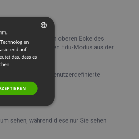
ren:
nn.
-Symbol in der linken oberen Ecke des
 Technologien
ENGLISH
en Ecke. Wählen Sie den Edu-Modus aus der
basierend auf
FRENCH
n“
.
eutet das, dass es
GERMAN
ichen
POLISH
d Teilnehmer eine benutzerdefinierte
RUSSIAN
KZEPTIEREN
SPANISH
PORTUGUESE
ITALIAN
um sehen, während diese nur Sie sehen