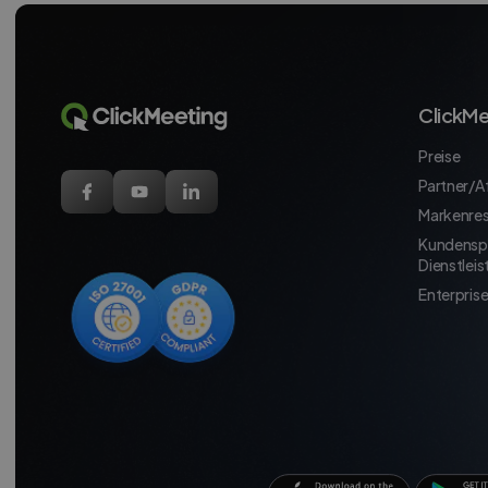
ClickMe
Preise
Partner/Af
Markenre
Kundensp
Dienstlei
Enterpris