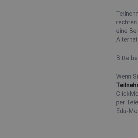
Teilneh
rechten
eine Be
Alternat
Bitte b
Wenn Si
Teilneh
ClickMe
per Tel
Edu-Mod