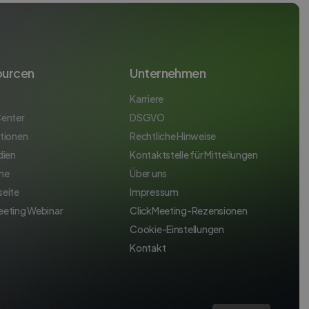
ourcen
Unternehmen
Karriere
Center
DSGVO
ationen
Rechtliche Hinweise
dien
Kontaktstelle für Mitteilungen
ne
Über uns
seite
Impressum
eeting Webinar
ClickMeeting-Rezensionen
Cookie-Einstellungen
Kontakt