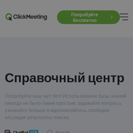
Попробуйте
бесплатно
Справочный центр
Попробуйте наш чат-бот! Использование базы знаний
никогда не было таким простым: задавайте вопросы,
узнавайте больше и вдохновляйтесь, свободно
обсуждая результаты поиска.
ChatBot
Search
NEW