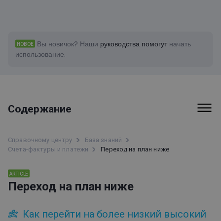
Вы новичок?
Наши
руководства помогут
начать
НОВОЕ
использование.
Содержание
Первые шаги
Справочному центру
База знаний
Счета-фактуры и платежи
Переход на план ниже
Счета-фактуры и платежи
ARTICLE
Дополнения к учетной записи
Переход на план ниже
Платежи
Переход на план выше
Как перейти на более низкий высокий
Удаление учетной записи