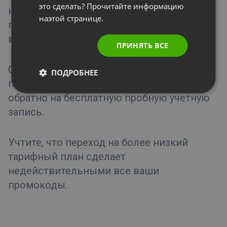
это сделать? Прочитайте информацию
начала нового оплаченного периода. Это
наэтой странице.
поможет правильно внести изменения и
выполнить различные процедуры.
ПРИНЯТЬ ВСЕ
Обратите внимание, что вы не можете
ПОДРОБНЕЕ
перейти с платного тарифного плана
обратно на бесплатную пробную учетную
запись.
Учтите, что переход на более низкий
тарифный план сделает
недействительными все ваши
промокоды.