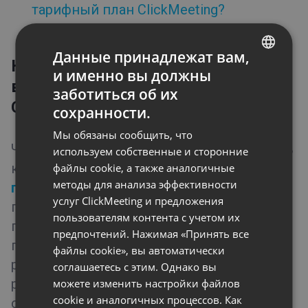
тарифный план ClickMeeting?
Переход на план ниже
Как перейти на более низкий высокий тарифный план
ClickMeeting?
Данные принадлежат вам,
Как перейти на более низкий
и именно вы должны
ENGLISH
Функции
высокий тарифный план
заботиться об их
FRENCH
ClickMeeting?
Типы мероприятий
сохранности.
GERMAN
Мы обязаны сообщить, что
Приемная
Чтобы перейти на тариф ниже, обратитесь
POLISH
используем собственные и сторонние
Советы и рекомендации
к специалистам нашей
службы
файлы cookie, а также аналогичные
RUSSIAN
методы для анализа эффективности
поддержки клиентов
. Можно также
SPANISH
услуг ClickMeeting и предложения
понизить категорию тарифного плана и
пользователям контента с учетом их
PORTUGUESE
перейти на любую доступную платную
предпочтений. Нажимая «Принять все
ITALIAN
подписку, начиная со следующего
файлы cookie», вы автоматически
расчетного периода. Мы настоятельно
соглашаетесь с этим. Однако вы
рекомендуем обратиться к нашим
можете изменить настройки файлов
cookie и аналогичных процессов. Как
специалистам за несколько дней до