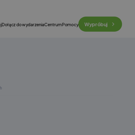
Wypróbuj
j
Dołącz do wydarzenia
Centrum Pomocy
h