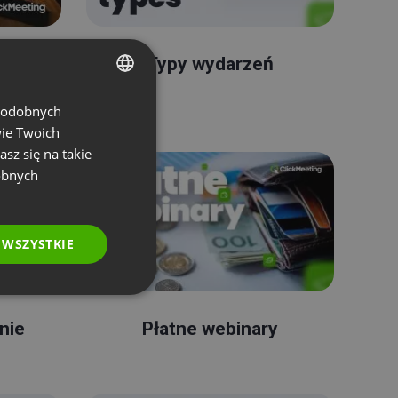
enia
Typy wydarzeń
 podobnych
ENGLISH
wie Twoich
FRENCH
asz się na takie
GERMAN
obnych
POLISH
RUSSIAN
 WSZYSTKIE
SPANISH
PORTUGUESE
ITALIAN
nie
Płatne webinary