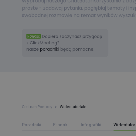
Wypróbuj naszego ChatBota! Korzystanie z bazy 
proste - zadawaj pytania, pogłębiaj tematy i ins
swobodnej rozmowie na temat wyników wyszuki
Dopiero zaczynasz przygodę
NOWOŚĆ
z ClickMeeting?
Nasze
poradniki
będą pomocne.
Centrum Pomocy
Wideotutoriale
Poradniki
E-booki
Infografiki
Wideotutor