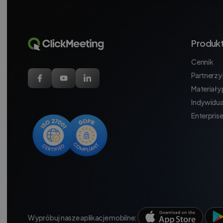
Produk
Cennik
Partnerzy i
Materiały
Indywidua
Enterpris
Wypróbuj nasze aplikacje mobilne: