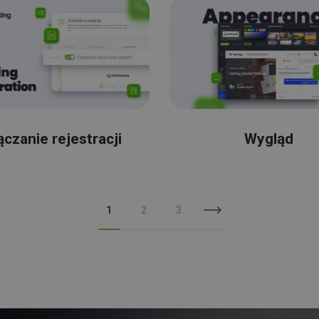
czanie rejestracji
Wygląd
1
2
3