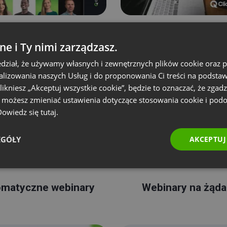
ak dołączyć i się
Tworzenie wydarz
ne i Ty nimi zarządzasz.
zarejestrować
dział, że używamy własnych i zewnętrznych plików cookie oraz
nalizowania naszych Usług i do proponowania Ci treści na podsta
 klikniesz „Akceptuj wszystkie cookie”, będzie to oznaczać, że zgadz
e możesz zmieniać ustawienia dotyczące stosowania cookie i pod
 Dowiedz się
tutaj.
EGÓŁY
AKCEPTUJ
matyczne webinary
Webinary na żąda