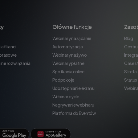
ty
Główne funkcje
Zaso
Webinary na żądanie
Blog
 afilianci
Automatyzacja
Centr
 prasowe
Webinary na żywo
Integra
lne rozwiązania
Webinary płatne
Case s
e
Spotkania online
Strefa
Podpokoje
Status
Udostępnianie ekranu
Webina
Webinar cycle
Nagrywanie webinaru
Platforma do Eventów