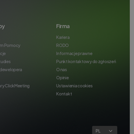
by
Firma
Kariera
um Pomocy
RODO
cje
Informacje prawne
tudies
Punkt kontaktowy do zgłoszeń
 dewelopera
O nas
Opinie
ry ClickMeeting
Ustawienia cookies
Kontakt
PL