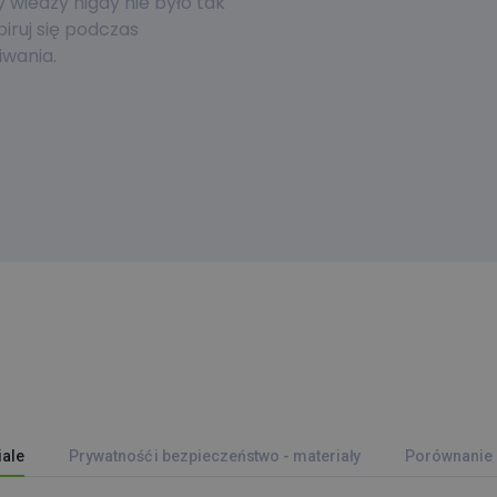
wiedzy nigdy nie było tak
piruj się podczas
wania.
iale
Prywatność i bezpieczeństwo - materiały
Porównanie 