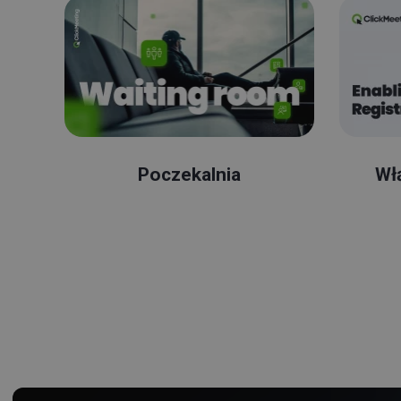
Poczekalnia
Włą