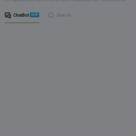
ChatBot
Search
NEW