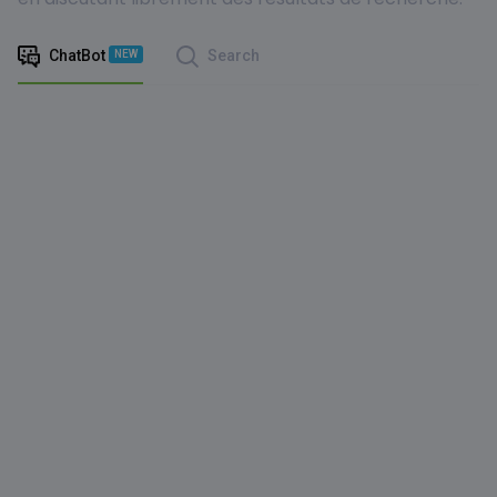
ChatBot
Search
NEW