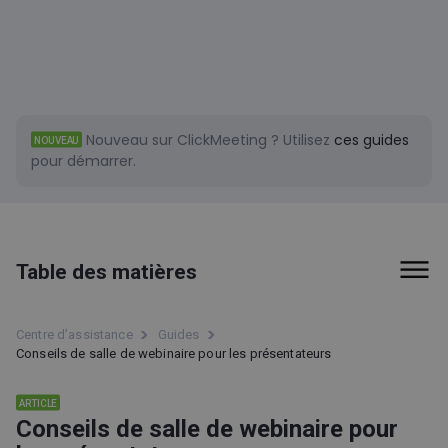
Nouveau sur ClickMeeting ?
Utilisez
ces guides
NOUVEAU
pour démarrer.
Table des matières
Conseils de salle de webinaire pour les
Centre d’assistance
Guides
présentateurs
Conseils de salle de webinaire pour les présentateurs
Votre premier événement
ARTICLE
Conseils de salle de webinaire pour