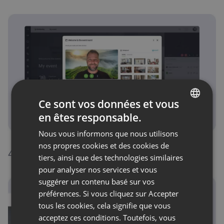
Ce sont vos données et vous
en êtes responsable.
ENGLISH
Nous vous informons que nous utilisons
FRENCH
nos propres cookies et des cookies de
4. Activer le micro et la caméra.`
GERMAN
tiers, ainsi que des technologies similaires
pour analyser nos services et vous
POLISH
suggérer un contenu basé sur vos
RUSSIAN
préférences. Si vous cliquez sur Accepter
SPANISH
tous les cookies, cela signifie que vous
acceptez ces conditions. Toutefois, vous
PORTUGUESE