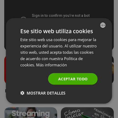
Ese sitio web utiliza cookies
Este sitio web usa cookies para mejorar la
ENGLISH
experiencia del usuario. Al utilizar nuestro
FRENCH
sitio web, usted acepta todas las cookies
GERMAN
de acuerdo con nuestra Política de
cookies.
Más información
POLISH
RUSSIAN
ACEPTAR TODO
SPANISH
Roles durante un evento
Donaciones de los
MOSTRAR DETALLES
PORTUGUESE
asistentes
ITALIAN