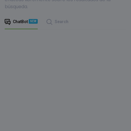
búsqueda.
ChatBot
Search
NEW