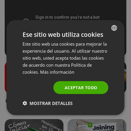
Ese sitio web utiliza cookies
Este sitio web usa cookies para mejorar la
ENGLISH
experiencia del usuario. Al utilizar nuestro
FRENCH
sitio web, usted acepta todas las cookies
GERMAN
de acuerdo con nuestra Política de
cookies.
Más información
POLISH
RUSSIAN
ACEPTAR TODO
SPANISH
Roles durante un evento
Donaciones de los
MOSTRAR DETALLES
PORTUGUESE
asistentes
ITALIAN