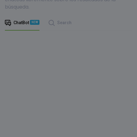
búsqueda.
ChatBot
Search
NEW