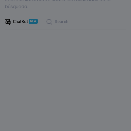
búsqueda.
ChatBot
Search
NEW