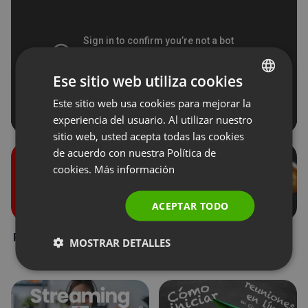
Ese sitio web utiliza cookies
Este sitio web usa cookies para mejorar la
ENGLISH
experiencia del usuario. Al utilizar nuestro
FRENCH
sitio web, usted acepta todas las cookies
GERMAN
de acuerdo con nuestra Política de
cookies.
Más información
POLISH
RUSSIAN
ACEPTAR TODO
SPANISH
Roles durante un evento
Donaciones de los
MOSTRAR DETALLES
PORTUGUESE
asistentes
ITALIAN