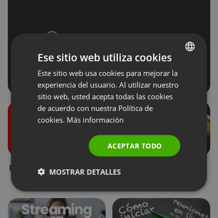
Ese sitio web utiliza cookies
Este sitio web usa cookies para mejorar la
ENGLISH
experiencia del usuario. Al utilizar nuestro
FRENCH
sitio web, usted acepta todas las cookies
GERMAN
de acuerdo con nuestra Política de
cookies.
Más información
POLISH
RUSSIAN
ACEPTAR TODO
SPANISH
Roles durante un evento
Donaciones de los
MOSTRAR DETALLES
PORTUGUESE
asistentes
ITALIAN