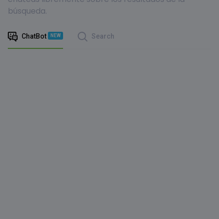
búsqueda.
ChatBot
Search
NEW