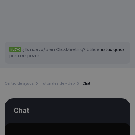
¿Es nuevo/a en ClickMeeting?
Utilice
estas guías
NUEVO
para empezar.
Centro de ayuda
Tutoriales de video
Chat
Chat