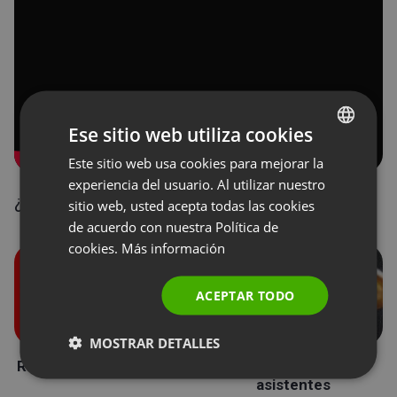
Ese sitio web utiliza cookies
Este sitio web usa cookies para mejorar la
ENGLISH
experiencia del usuario. Al utilizar nuestro
FRENCH
¿Cómo usar el chat en sus webinars?
sitio web, usted acepta todas las cookies
GERMAN
de acuerdo con nuestra Política de
cookies.
Más información
POLISH
RUSSIAN
ACEPTAR TODO
SPANISH
MOSTRAR DETALLES
PORTUGUESE
Roles durante un evento
Donaciones de los
ITALIAN
asistentes