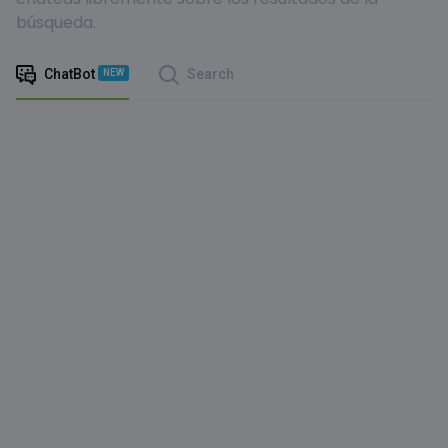
búsqueda.
ChatBot
Search
NEW