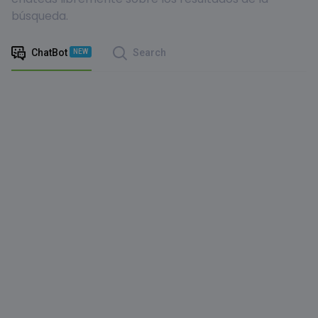
búsqueda.
ChatBot
Search
NEW