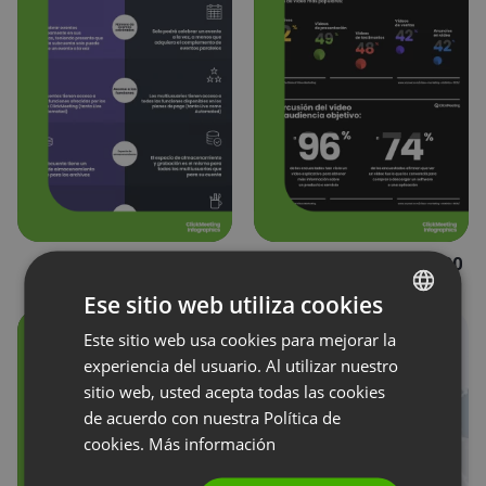
Subcuentas frente a
State of Webinars 2020
multiusuarios
– Tendencias
Ese sitio web utiliza cookies
Este sitio web usa cookies para mejorar la
ENGLISH
experiencia del usuario. Al utilizar nuestro
FRENCH
sitio web, usted acepta todas las cookies
GERMAN
de acuerdo con nuestra Política de
cookies.
Más información
POLISH
RUSSIAN