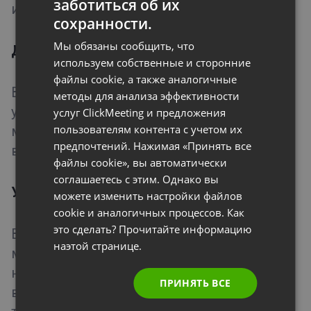
заботиться об их
и участники увидят оповещение.
FRENCH
сохранности.
GERMAN
Мы обязаны сообщить, что
Докладчик:
POLISH
используем собственные и сторонние
файлы cookie, а также аналогичные
RUSSIAN
В этом режиме вы видите всех, а
методы для анализа эффективности
SPANISH
участники видят только вас. Участникам
услуг ClickMeeting и предложения
пользователям контента с учетом их
можно предоставить возможность
PORTUGUESE
предпочтений. Нажимая «Принять все
высказаться.
ITALIAN
файлы cookie», вы автоматически
соглашаетесь с этим. Однако вы
Участники:
можете изменить настройки файлов
cookie и аналогичных процессов. Как
это сделать? Прочитайте информацию
В этом режиме вы видите ведущего
наэтой странице.
мероприятия, а он видит вас. Участники
не видят ни вас, ни друг друга. Если
ПРИНЯТЬ ВСЕ
ведущий предоставит вам возможность