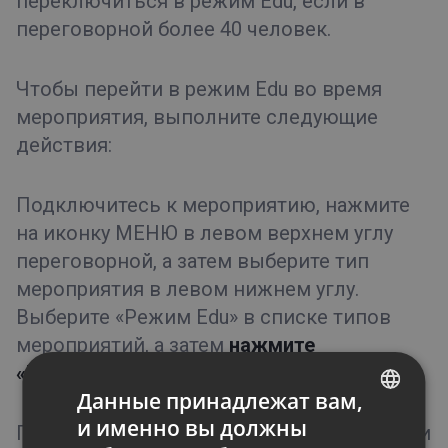
переключиться в режим Edu, если в
переговорной более 40 человек.
Чтобы перейти в режим Edu во время
мероприятия, выполните следующие
действия:
Подключитесь к мероприятию, нажмите
на иконку МЕНЮ в левом верхнем углу
переговорной, а затем выберите тип
мероприятия в левом нижнем углу.
Выберите «Режим Edu» в списке типов
мероприятий, а затем
нажмите
«Применить»
.
Данные принадлежат вам,
и именно вы должны
После включения режима Edu докладчики
ENGLISH