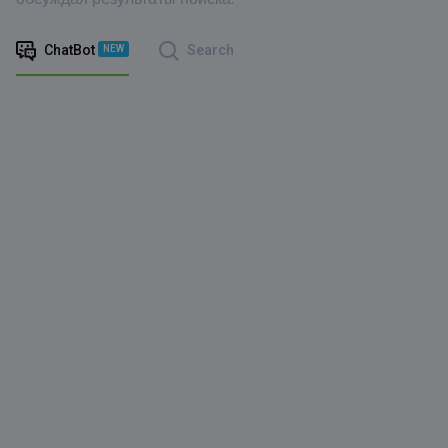
ChatBot
Search
NEW