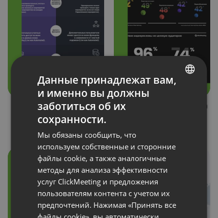
Данные принадлежат вам,
и именно вы должны
ENGLISH
заботиться об их
Вспомогательные
State of Webinars 2020
FRENCH
учетные записи и
– Тенденции
сохранности.
дополнительные
GERMAN
Мы обязаны сообщить, что
пользователи
POLISH
используем собственные и сторонние
файлы cookie, а также аналогичные
RUSSIAN
методы для анализа эффективности
SPANISH
услуг ClickMeeting и предложения
пользователям контента с учетом их
PORTUGUESE
предпочтений. Нажимая «Принять все
ITALIAN
файлы cookie», вы автоматически