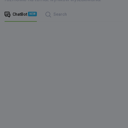
ChatBot
Search
NEW