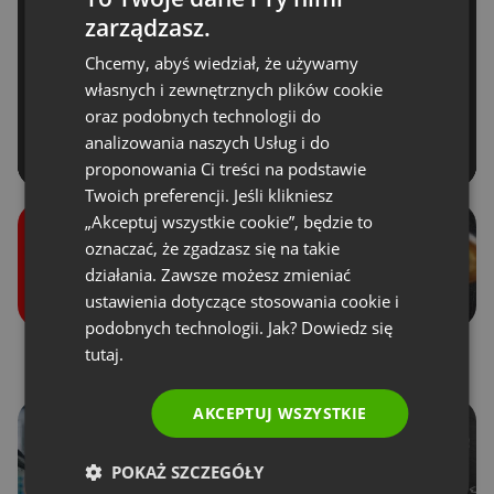
zarządzasz.
ENGLISH
Chcemy, abyś wiedział, że używamy
FRENCH
własnych i zewnętrznych plików cookie
GERMAN
oraz podobnych technologii do
analizowania naszych Usług i do
POLISH
proponowania Ci treści na podstawie
RUSSIAN
Twoich preferencji. Jeśli klikniesz
SPANISH
„Akceptuj wszystkie cookie”, będzie to
oznaczać, że zgadzasz się na takie
PORTUGUESE
działania. Zawsze możesz zmieniać
ITALIAN
ustawienia dotyczące stosowania cookie i
podobnych technologii. Jak? Dowiedz się
tutaj.
Role w wydarzeniach
Donejty
AKCEPTUJ WSZYSTKIE
POKAŻ SZCZEGÓŁY