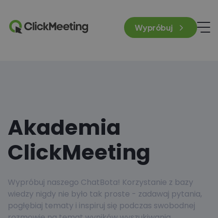
Wypróbuj
Akademia
ClickMeeting
Wypróbuj naszego ChatBota! Korzystanie z bazy
wiedzy nigdy nie było tak proste - zadawaj pytania,
pogłębiaj tematy i inspiruj się podczas swobodnej
rozmowie na temat wyników wyszukiwania.