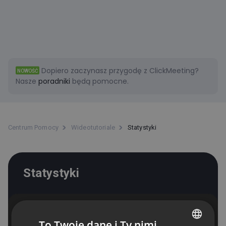
Dopiero zaczynasz przygodę z ClickMeeting?
NOWOŚĆ
Nasze
poradniki
będą pomocne.
Centrum Pomocy
Wideotutoriale
Statystyki
Statystyki
To Twoje dane i Ty nimi