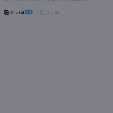
ChatBot
Search
NEW