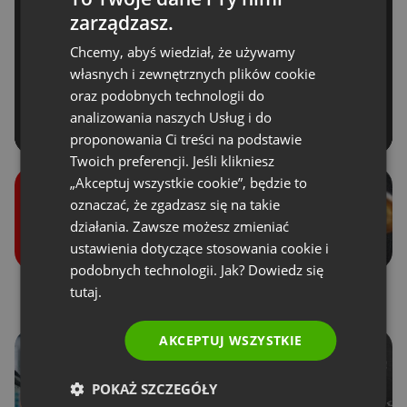
zarządzasz.
ENGLISH
Chcemy, abyś wiedział, że używamy
FRENCH
własnych i zewnętrznych plików cookie
GERMAN
oraz podobnych technologii do
analizowania naszych Usług i do
POLISH
proponowania Ci treści na podstawie
RUSSIAN
Twoich preferencji. Jeśli klikniesz
SPANISH
„Akceptuj wszystkie cookie”, będzie to
oznaczać, że zgadzasz się na takie
PORTUGUESE
działania. Zawsze możesz zmieniać
ITALIAN
ustawienia dotyczące stosowania cookie i
podobnych technologii. Jak? Dowiedz się
tutaj.
Role w wydarzeniach
Donejty
AKCEPTUJ WSZYSTKIE
POKAŻ SZCZEGÓŁY