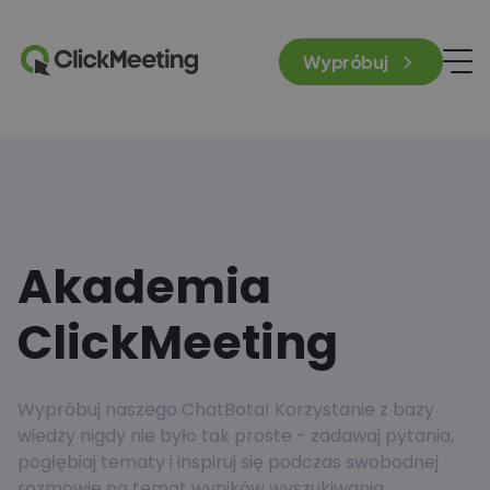
Wypróbuj
Akademia
ClickMeeting
Wypróbuj naszego ChatBota! Korzystanie z bazy
wiedzy nigdy nie było tak proste - zadawaj pytania,
pogłębiaj tematy i inspiruj się podczas swobodnej
rozmowie na temat wyników wyszukiwania.