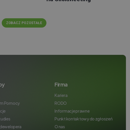
ZOBACZ POZOSTAŁE
by
Firma
Kariera
um Pomocy
RODO
cje
Informacje prawne
tudies
Punkt kontaktowy do zgłoszeń
 dewelopera
O nas