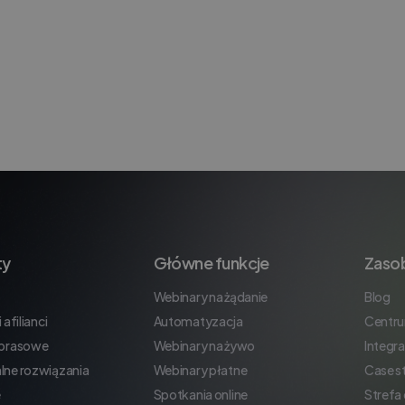
ty
Główne funkcje
Zaso
Webinary na żądanie
Blog
 afilianci
Automatyzacja
Centr
 prasowe
Webinary na żywo
Integra
lne rozwiązania
Webinary płatne
Case s
e
Spotkania online
Strefa