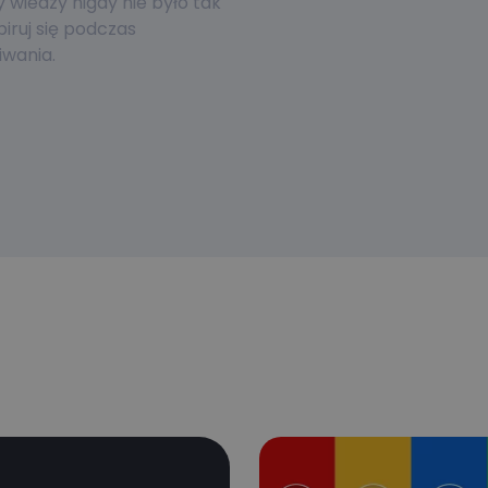
wiedzy nigdy nie było tak
piruj się podczas
wania.