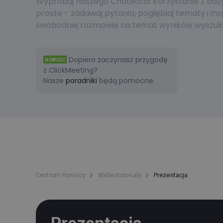
Wypróbuj naszego ChatBota! Korzystanie z bazy 
proste - zadawaj pytania, pogłębiaj tematy i ins
swobodnej rozmowie na temat wyników wyszuki
Dopiero zaczynasz przygodę
NOWOŚĆ
z ClickMeeting?
Nasze
poradniki
będą pomocne.
Centrum Pomocy
Wideotutoriale
Prezentacja