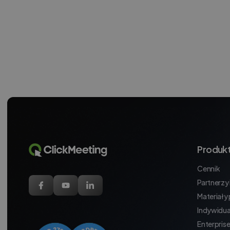
Produk
Cennik
Partnerzy i
Materiały
Indywidua
Enterpris