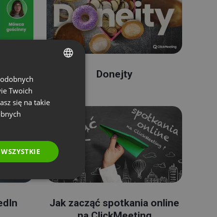
ach
Donejty
 podobnych
ENGLISH
wie Twoich
FRENCH
asz się na takie
GERMAN
obnych
POLISH
RUSSIAN
 WSZYSTKIE
SPANISH
PORTUGUESE
ITALIAN
edIn
Jak zacząć spotkania online
na ClickMeeting