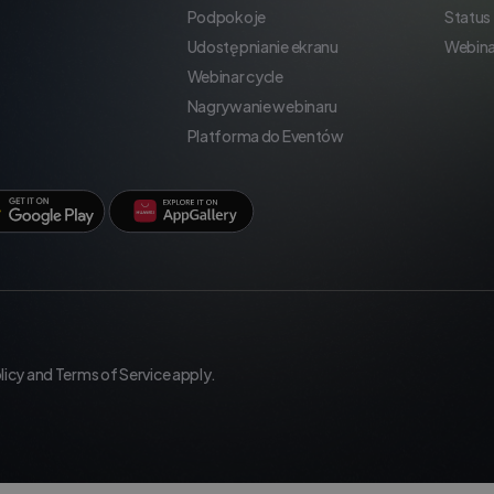
Podpokoje
Status
Udostępnianie ekranu
Webina
Webinar cycle
Nagrywanie webinaru
Platforma do Eventów
licy
and
Terms of Service
apply.