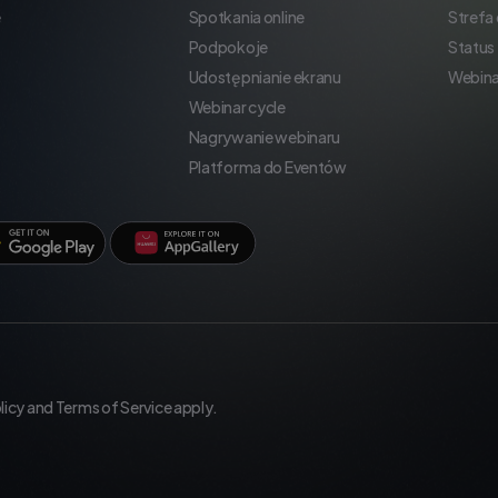
e
Spotkania online
Strefa
Podpokoje
Status
Udostępnianie ekranu
Webina
Webinar cycle
Nagrywanie webinaru
Platforma do Eventów
licy
and
Terms of Service
apply.