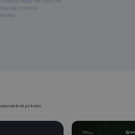
wiedzy nigdy nie było tak
piruj się podczas
wania.
wydarzeń krok po kroku