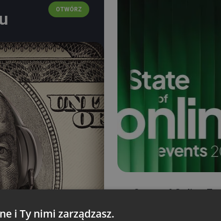
OTWÓRZ
ku
State of Online Ev
ne i Ty nimi zarządzasz.