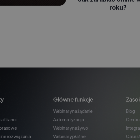
roku?
ty
Główne funkcje
Zaso
Webinary na żądanie
Blog
 afilianci
Automatyzacja
Centr
 prasowe
Webinary na żywo
Integra
lne rozwiązania
Webinary płatne
Case s