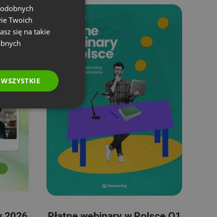
 podobnych
ENGLISH
wie Twoich
FRENCH
asz się na takie
GERMAN
obnych
POLISH
RUSSIAN
 WSZYSTKIE
SPANISH
PORTUGUESE
ITALIAN
w 2026
Płatne webinary w Polsce Q1