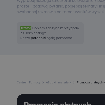
Wypróbuj naszego ChatBota! Korzystanie z bazy 
proste - zadawaj pytania, pogłębiaj tematy i ins
swobodnej rozmowie na temat wyników wyszuki
Dopiero zaczynasz przygodę
NOWOŚĆ
z ClickMeeting?
Nasze
poradniki
będą pomocne.
Centrum Pomocy
eBooki i materiały
Promocja płatnych 