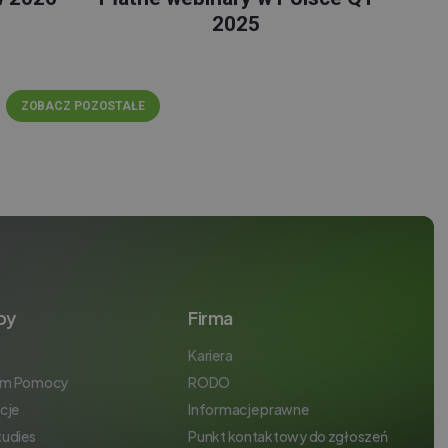
2025
ZOBACZ POZOSTAŁE
by
Firma
Kariera
um Pomocy
RODO
cje
Informacje prawne
tudies
Punkt kontaktowy do zgłoszeń