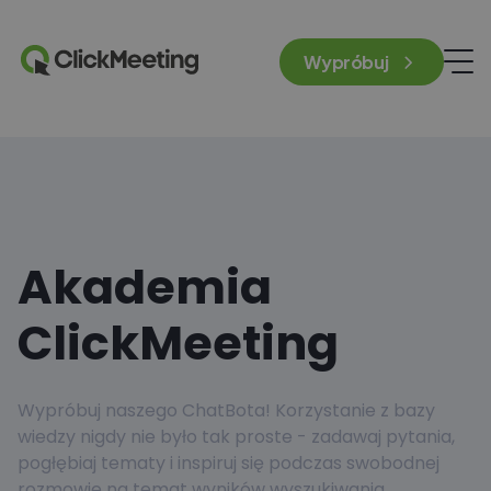
Wypróbuj
Akademia
ClickMeeting
Wypróbuj naszego ChatBota! Korzystanie z bazy
wiedzy nigdy nie było tak proste - zadawaj pytania,
pogłębiaj tematy i inspiruj się podczas swobodnej
rozmowie na temat wyników wyszukiwania.