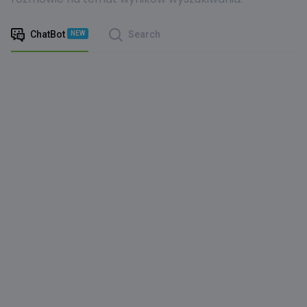
ChatBot
Search
NEW