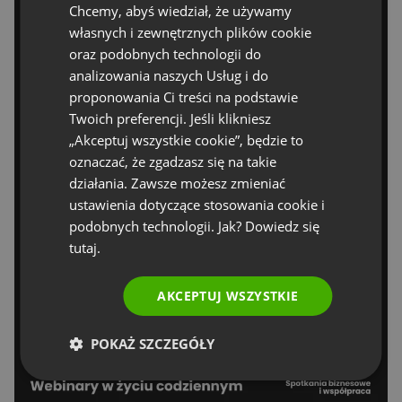
Chcemy, abyś wiedział, że używamy
FRENCH
własnych i zewnętrznych plików cookie
GERMAN
oraz podobnych technologii do
analizowania naszych Usług i do
POLISH
proponowania Ci treści na podstawie
RUSSIAN
Twoich preferencji. Jeśli klikniesz
SPANISH
„Akceptuj wszystkie cookie”, będzie to
oznaczać, że zgadzasz się na takie
PORTUGUESE
działania. Zawsze możesz zmieniać
ITALIAN
ustawienia dotyczące stosowania cookie i
podobnych technologii. Jak? Dowiedz się
tutaj.
AKCEPTUJ WSZYSTKIE
POKAŻ SZCZEGÓŁY