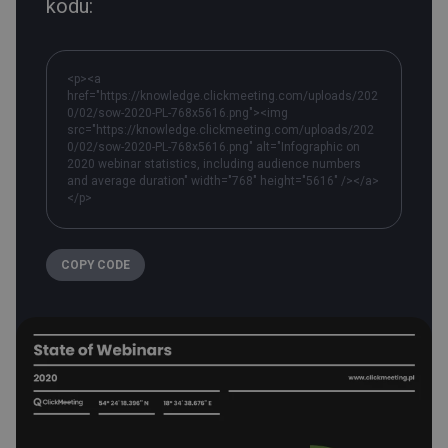
kodu:
<p><a
href="https://knowledge.clickmeeting.com/uploads/202
0/02/sow-2020-PL-768x5616.png"><img
src="https://knowledge.clickmeeting.com/uploads/202
0/02/sow-2020-PL-768x5616.png" alt="Infographic on
2020 webinar statistics, including audience numbers
and average duration" width="768" height="5616" /></a>
</p>
COPY CODE