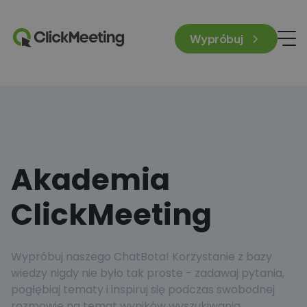
Wypróbuj
Akademia
ClickMeeting
Wypróbuj naszego ChatBota! Korzystanie z bazy
wiedzy nigdy nie było tak proste - zadawaj pytania,
pogłębiaj tematy i inspiruj się podczas swobodnej
rozmowie na temat wyników wyszukiwania.