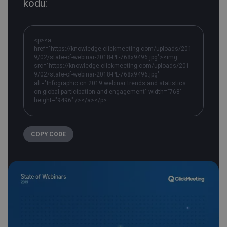
kodu:
<p><a
href="https://knowledge.clickmeeting.com/uploads/201
9/02/state-of-webinar-2018-PL-768x9496.jpg"><img
src="https://knowledge.clickmeeting.com/uploads/201
9/02/state-of-webinar-2018-PL-768x9496.jpg"
alt="Infographic on 2019 webinar trends and statistics
on global participation and engagement" width="768"
height="9496" /></a></p>
COPY CODE