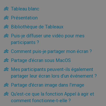
Menu de gauche
Tableau blanc
Tableau blanc
Présentation
Présentation
Bibliothèque de Tableaux
Bibliothèque de Tableaux
Puis-je diffuser une vidéo pour mes participants ?
Puis-je diffuser une vidéo pour mes
Comment puis-je partager mon écran ?
participants ?
Partage d’écran sous MacOS
Comment puis-je partager mon écran ?
Mes participants peuvent-ils également partager leur
écran lors d’un événement ?
Partage d’écran sous MacOS
Partage d'écran image dans l'image
Qu’est-ce que la fonction Appel à agir et comment
Mes participants peuvent-ils également
fonctionne-t-elle ?
partager leur écran lors d’un événement ?
Comment utiliser les sondages ?
Comment générer des revenus grâce aux dons des
Partage d'écran image dans l'image
participants ?
Qu’est-ce que la fonction Appel à agir et
Quels types d'événements puis-je planifier sur la plate-
forme ClickMeeting ?
comment fonctionne-t-elle ?
Comment puis-je mettre fin à un événement ?