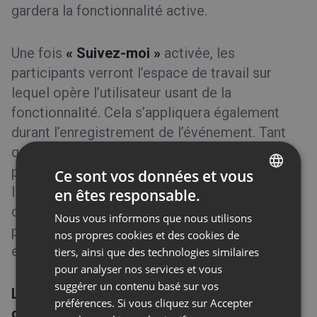
gardera la fonctionnalité active.
Une fois
« Suivez-moi »
activée, les
participants verront l’espace de travail sur
lequel opère l’utilisateur usant de la
fonctionnalité. Cela s’appliquera également
durant l’enregistrement de l’événement. Tant
que
« Suivez-moi »
restera active, les
participants ne pourront se déplacement
Ce sont vos données et vous
librement sur le Tableau blanc mais
en êtes responsable.
ENGLISH
conserveront l’accès aux outils du mode
Nous vous informons que nous utilisons
FRENCH
participatif, du moment que celui-ci est
nos propres cookies et des cookies de
GERMAN
enclenché.
tiers, ainsi que des technologies similaires
pour analyser nos services et vous
POLISH
suggérer un contenu basé sur vos
Le tableau blanc peut aussi intégrer des
RUSSIAN
préférences. Si vous cliquez sur Accepter
diagrammes et schémas par le biais de :