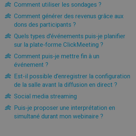
Comment utiliser les sondages ?
Est-il possible d’enregistrer la configuration de la salle
avant la diffusion en direct ?
Comment générer des revenus grâce aux
Social media streaming
dons des participants ?
Puis-je proposer une interprétation en simultané durant
mon webinaire ?
Quels types d'événements puis-je planifier
Subdivisions de salles
sur la plate-forme ClickMeeting ?
Menu de droite
Barre supérieure
Comment puis-je mettre fin à un
événement ?
Conseils et astuces
Est-il possible d’enregistrer la configuration
Premiers pas
de la salle avant la diffusion en direct ?
Facturation et paiements
Social media streaming
Outils
Puis-je proposer une interprétation en
simultané durant mon webinaire ?