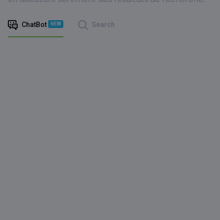
ChatBot
Search
NEW