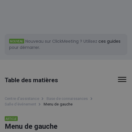
Nouveau sur ClickMeeting ?
Utilisez
ces guides
NOUVEAU
pour démarrer.
Table des matières
Types d'événement
Centre d’assistance
Base de connaissances
Salle d'événement
Menu de gauche
Salle d'événement
ARTICLE
Transcription en direct
Menu de gauche
Comment s’inscrire ?