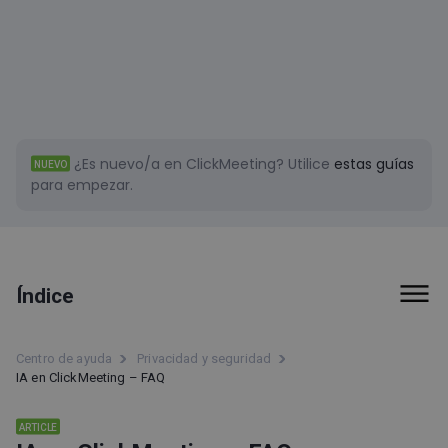
¿Es nuevo/a en ClickMeeting?
Utilice
estas guías
NUEVO
para empezar.
Índice
IA en ClickMeeting – FAQ
Centro de ayuda
Privacidad y seguridad
IA en ClickMeeting – FAQ
¿Qué son las funciones de IA en ClickMeeting?
¿ClickMeeting desarrolla sus propios modelos de IA?
ARTICLE
¿Se utilizan los datos de los clientes para entrenar modelos