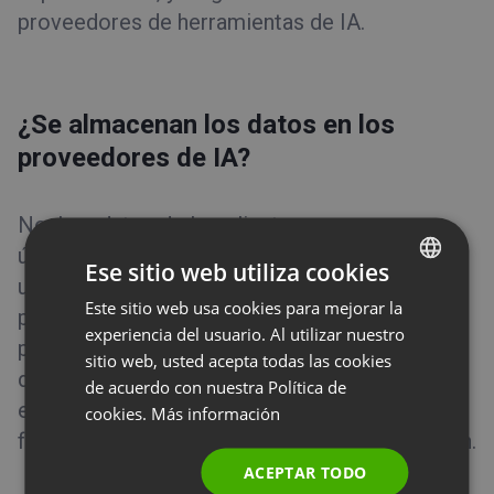
proveedores de herramientas de IA.
¿Se almacenan los datos en los
proveedores de IA?
No. Los datos de los clientes se procesan
únicamente cuando una función de IA está en
Ese sitio web utiliza cookies
uso activo y no se almacenan en los
Este sitio web usa cookies para mejorar la
ENGLISH
proveedores de IA una vez finalizado el
experiencia del usuario. Al utilizar nuestro
FRENCH
procesamiento (política de retención cero de
sitio web, usted acepta todas las cookies
datos). Los datos transmitidos se limitan
GERMAN
de acuerdo con nuestra Política de
estrictamente a los necesarios para el
cookies.
Más información
POLISH
funcionamiento de la función de IA en cuestión.
RUSSIAN
ACEPTAR TODO
SPANISH