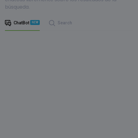
búsqueda.
ChatBot
Search
NEW