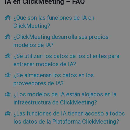
IA en ClickMeeting – FAQ
de IA?
¿Se almacenan los datos en los proveedores de IA?
¿Qué son las funciones de IA en
¿Los modelos de IA están alojados en la infraestructura de
ClickMeeting?
ClickMeeting?
¿Las funciones de IA tienen acceso a todos los datos de la
Plataforma ClickMeeting?
¿ClickMeeting desarrolla sus propios
¿El contenido generado con IA es siempre correcto?
modelos de IA?
¿De quién son los datos introducidos en las herramientas de
IA disponibles en la Plataforma ClickMeeting?
¿Se utilizan los datos de los clientes para
¿Se informa al usuario cuando interactúa con una
entrenar modelos de IA?
herramienta de IA?
¿Qué estándares aplica ClickMeeting al utilizar e
¿Se almacenan los datos en los
implementar soluciones basadas en IA?
proveedores de IA?
¿Los modelos de IA están alojados en la
infraestructura de ClickMeeting?
¿Las funciones de IA tienen acceso a todos
los datos de la Plataforma ClickMeeting?