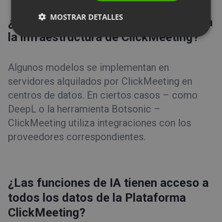
MOSTRAR DETALLES
PORTUGUESE
¿Los modelos de IA están alojados en
ITALIAN
la infraestructura de ClickMeeting?
Algunos modelos se implementan en
servidores alquilados por ClickMeeting en
centros de datos. En ciertos casos – como
DeepL o la herramienta Botsonic –
ClickMeeting utiliza integraciones con los
proveedores correspondientes.
¿Las funciones de IA tienen acceso a
todos los datos de la Plataforma
ClickMeeting?