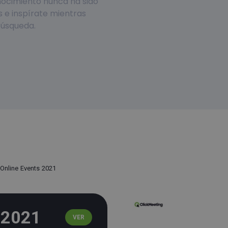
onocimiento nunca ha sido
s e inspírate mientras
búsqueda.
 Online Events 2021
s 2021
VER