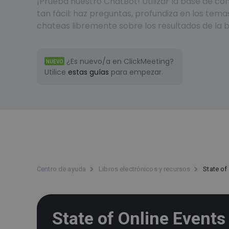
¡Prueba nuestro ChatBot! Utilizar la base de c
tan fácil: haz preguntas, profundiza en los tema
chateas libremente sobre los resultados de la 
¿Es nuevo/a en ClickMeeting?
NUEVO
Utilice
estas guías
para empezar.
Centro de ayuda
Libros electrónicos y recursos
State of
State of Online Event