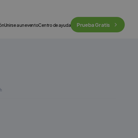
Prueba Gratis
ión
Unirse a un evento
Centro de ayuda
h