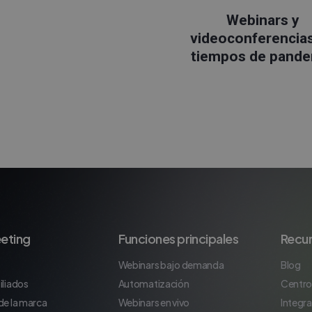
Webinars y
videoconferencia
tiempos de pande
eting
Funciones principales
Recu
Webinars bajo demanda
Blog
iliados
Automatización
Centro
de la marca
Webinars en vivo
Integr