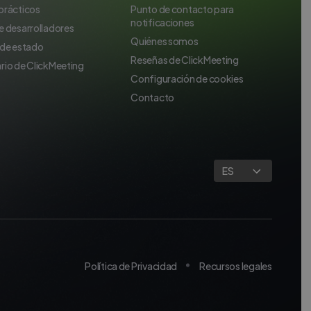
prácticos
Punto de contacto para
notificaciones
e desarrolladores
Quiénes somos
 de estado
Reseñas de ClickMeeting
rio de ClickMeeting
Configuración de cookies
Contacto
ES
Política de Privacidad
Recursos legales