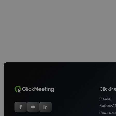
ClickMe
Precios
Socios/Af
Recursos 