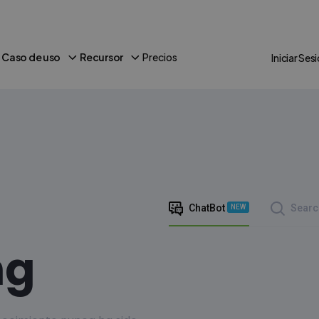
Caso de uso
Recursor
Precios
Iniciar Ses
ChatBot
Searc
NEW
ng