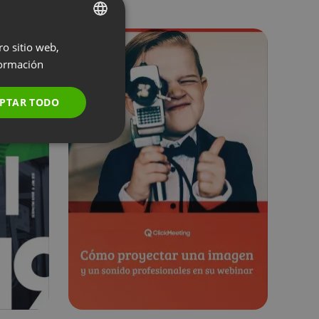
ro sitio web,
ENGLISH
ormación
FRENCH
GERMAN
PTAR TODO
POLISH
RUSSIAN
SPANISH
PORTUGUESE
ITALIAN