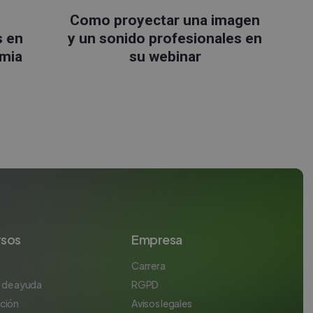
Como proyectar una imagen
s en
y un sonido profesionales en
mia
su webinar
rsos
Empresa
Carrera
 de ayuda
RGPD
ación
Avisos legales