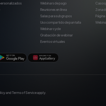
 personalizados
Webinars de pago
Casos 
e
Reuniones en línea
Zona d
Salas para subgrupos
Página
Uso compartido de pantalla
Webina
Webinar cycle
Grabación de webinar
Eventos virtuales
licy
and
Terms of Service
apply.