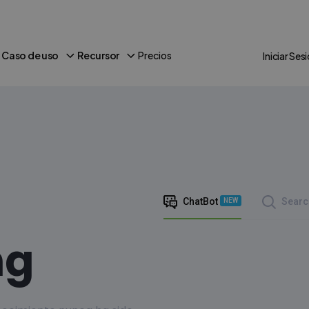
Caso de uso
Recursor
Precios
Iniciar Ses
ChatBot
Searc
NEW
ng