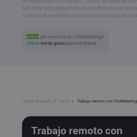
¡Prueba nuestro ChatBot! Utilizar la base de c
tan fácil: haz preguntas, profundiza en los tema
chateas libremente sobre los resultados de la 
¿Es nuevo/a en ClickMeeting?
NUEVO
Utilice
estas guías
para empezar.
Centro de ayuda
Guías
Trabajo remoto con ClickMeeting
Trabajo remoto con