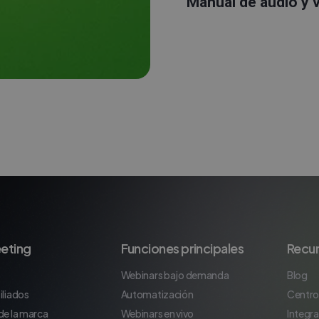
Manual de audio y 
eting
Funciones principales
Recu
Webinars bajo demanda
Blog
iliados
Automatización
Centro
de la marca
Webinars en vivo
Integr