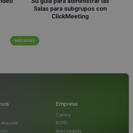
vídeo
Su guía para administrar las
Salas para subgrupos con
ClickMeeting
MÁS GUÍAS
rsos
Empresa
Carrera
 de ayuda
RGPD
ación
Avisos legales