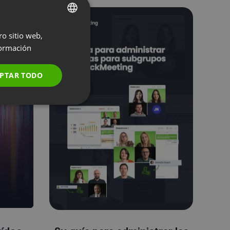
ro sitio web,
ENGLISH
ormación
FRENCH
GERMAN
PTAR TODO
POLISH
RUSSIAN
SPANISH
PORTUGUESE
ITALIAN