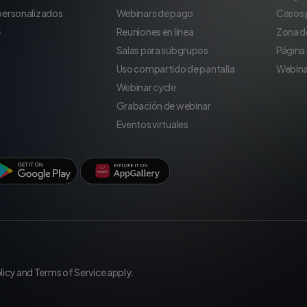
 personalizados
Webinars de pago
Casos 
e
Reuniones en línea
Zona d
Salas para subgrupos
Página
Uso compartido de pantalla
Webina
Webinar cycle
Grabación de webinar
Eventos virtuales
licy
and
Terms of Service
apply.