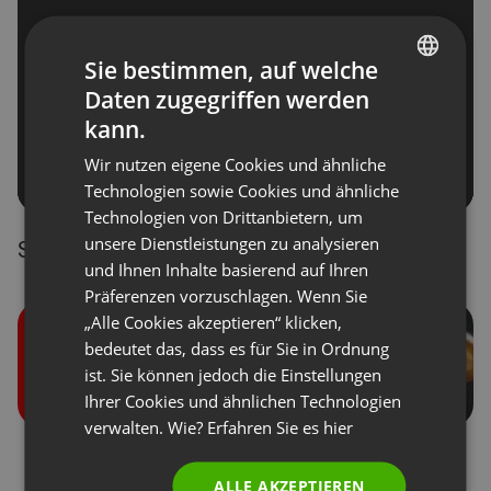
Sie bestimmen, auf welche
Daten zugegriffen werden
ENGLISH
kann.
FRENCH
Wir nutzen eigene Cookies und ähnliche
GERMAN
Technologien sowie Cookies und ähnliche
Technologien von Drittanbietern, um
POLISH
unsere Dienstleistungen zu analysieren
Speicherung Ihrer aufgenommenen Webinare
RUSSIAN
und Ihnen Inhalte basierend auf Ihren
SPANISH
Präferenzen vorzuschlagen. Wenn Sie
„Alle Cookies akzeptieren“ klicken,
PORTUGUESE
bedeutet das, dass es für Sie in Ordnung
ITALIAN
ist. Sie können jedoch die Einstellungen
Ihrer Cookies und ähnlichen Technologien
verwalten. Wie? Erfahren Sie es
hier
Benutzerrollen bei den
Spenden von
Veranstaltungen
Teilnehmern
ALLE AKZEPTIEREN