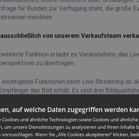
frage für Kunden zur Verfügung steht, die große Ev
t streamen möchten.
 ausschließlich von unserem Verkaufsteam verkau
rweiterte Funktion erlaubt es Veranstaltern, das L
erspektiven zu übertragen.
 wichtigsten Funktionen beim Live-Streaming ist die
Empfänger das Bild erhält. Es sind drei Bildqualität
rtragung wird durch die Empfänger gewählt und ist
te, die sie haben. Der Sender stellt das Bild im h
en, auf welche Daten zugegriffen werden ka
ttform dynamisch in Abhängigkeit von der individue
e Cookies und ähnliche Technologien sowie Cookies und ähnliche
 geändert wird. Beim manuellen Auswählen der Quali
n, um unsere Dienstleistungen zu analysieren und Ihnen Inhalte 
tellungen der Übertragungsqualität. Das bedeutet, d
 vorzuschlagen. Wenn Sie „Alle Cookies akzeptieren“ klicken, bed