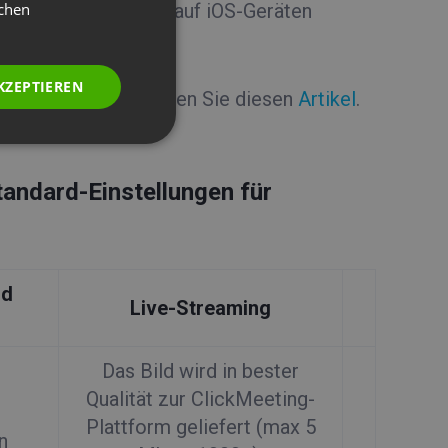
GERMAN
ichen
bertragungsqualität auf iOS-Geräten
POLISH
RUSSIAN
KZEPTIEREN
n Medien suchen, lesen Sie diesen
Artikel
.
SPANISH
PORTUGUESE
ITALIAN
andard-Einstellungen für
nd
Live-Streaming
Das Bild wird in bester
Qualität zur ClickMeeting-
Plattform geliefert (max 5
n