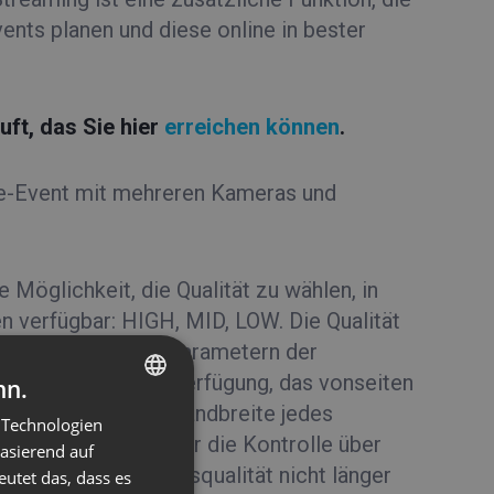
ents planen und diese online in bester
ft, das Sie hier
erreichen können
.
ive-Event mit mehreren Kameras und
 Möglichkeit, die Qualität zu wählen, in
en verfügbar: HIGH, MID, LOW. Die Qualität
 abhängig von den Parametern der
öchsten Format zur Verfügung, das vonseiten
nn.
llen Hardware und Bandbreite jedes
 Technologien
ENGLISH
tät hat der Benutzer die Kontrolle über
basierend auf
FRENCH
ass die Übertragungsqualität nicht länger
eutet das, dass es