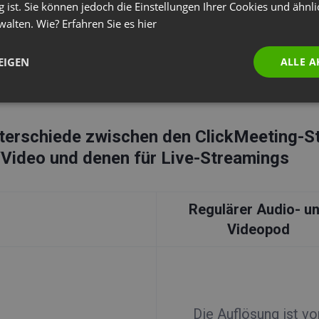
g ist. Sie können jedoch die Einstellungen Ihrer Cookies und ähnl
isch angepasst wird. Bitte beachten Sie, dass die Ü
walten. Wie? Erfahren Sie es
hier
sch auf 720 p festgelegt ist.
EIGEN
ALLE A
e Informationen über das Streaming in den soziale
terschiede zwischen den ClickMeeting-St
Video und denen für Live-Streamings
Regulärer Audio- u
Videopod
Die Auflösung ist vo