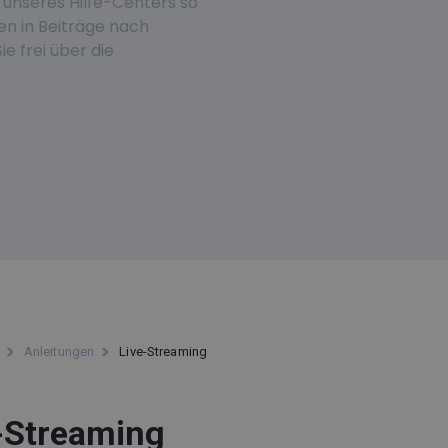
 unseres Hilfe-Centers so
hen in Beiträge nach
ie frei über die
Anleitungen
Live-Streaming
-Streaming