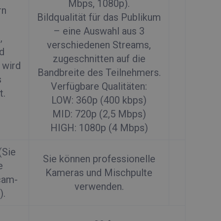
Mbps, 1080p).
rn
Bildqualität für das Publikum
– eine Auswahl aus 3
,
verschiedenen Streams,
d
zugeschnitten auf die
 wird
Bandbreite des Teilnehmers.
s
Verfügbare Qualitäten:
t.
LOW: 360p (400 kbps)
MID: 720p (2,5 Mbps)
HIGH: 1080p (4 Mbps)
(Sie
Sie können professionelle
e
Kameras und Mischpulte
cam-
verwenden.
).