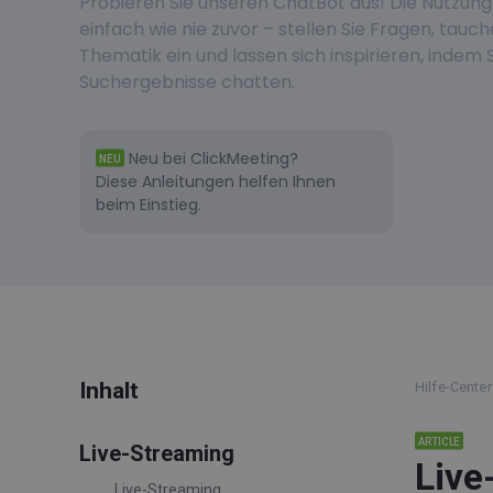
Probieren Sie unseren ChatBot aus! Die Nutzung
einfach wie nie zuvor – stellen Sie Fragen, tauc
Thematik ein und lassen sich inspirieren, indem S
Suchergebnisse chatten.
Neu bei ClickMeeting?
NEU
Diese
Anleitungen helfen
Ihnen
beim Einstieg.
Inhalt
Hilfe-Center
ARTICLE
Live-Streaming
Live
Live-Streaming