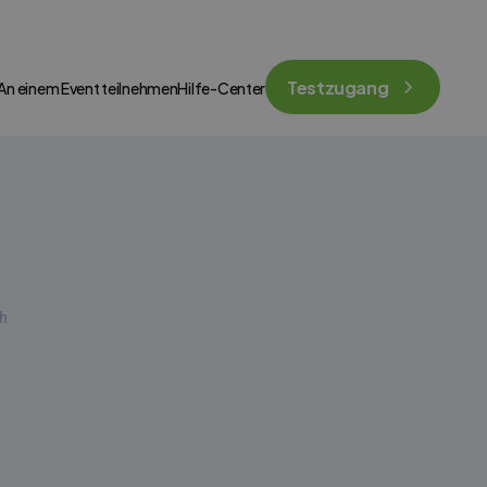
Testzugang
An einem Event teilnehmen
Hilfe-Center
h