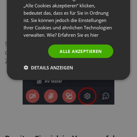
„Alle Cookies akzeptieren“ klicken,
PORTUGUESE
bedeutet das, dass es für Sie in Ordnung
ITALIAN
ist. Sie können jedoch die Einstellungen
Ihrer Cookies und ähnlichen Technologien
verwalten. Wie? Erfahren Sie es
hier
Sie können jederzeit von dem AV-Pod aus auf
ALLE AKZEPTIEREN
den AV-Tester zugreifen, indem Sie auf das
Zahnradsymbol klicken.
DETAILS ANZEIGEN