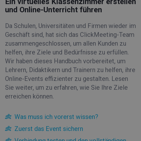
Ein virtuelles Klassenzimmer erstellen
Verbindung testen und den vollständigen Komfort eines
und Online-Unterricht führen
Events sichern
Bereiten Sie sich im Voraus auf das Event vor
Da Schulen, Universitäten und Firmen wieder im
40 Personen gleichzeitig sehen, hören und mit ihnen
sprechen
Geschäft sind, hat sich das ClickMeeting-Team
Raum-Layout für alle synchronisieren
zusammengeschlossen, um allen Kunden zu
Mit interaktiven Features Engagement steigern
helfen, ihre Ziele und Bedürfnisse zu erfüllen.
Bildschirmfreigabe für die Teilnehmer
Wir haben dieses Handbuch vorbereitet, um
Arbeit in Gruppen-Workshops und Gruppenräumen
Lehrern, Didaktikern und Trainern zu helfen, ihre
Online-Events effizienter zu gestalten. Lesen
Sie weiter, um zu erfahren, wie Sie Ihre Ziele
erreichen können.
Was muss ich vorerst wissen?
Zuerst das Event sichern
Verbindung testen und den vollständigen