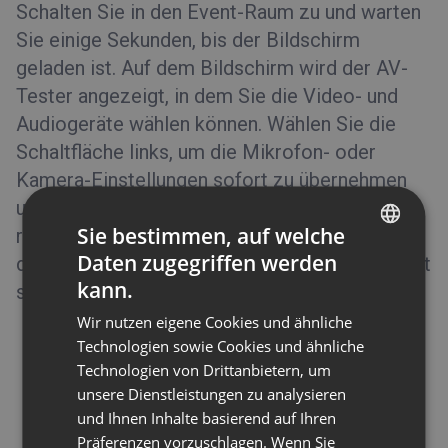
Schalten Sie in den Event-Raum zu und warten
Sie einige Sekunden, bis der Bildschirm
geladen ist. Auf dem Bildschirm wird der AV-
Tester angezeigt, in dem Sie die Video- und
Audiogeräte wählen können. Wählen Sie die
Schaltfläche links, um die Mikrofon- oder
Kamera-Einstellungen sofort zu übernehmen
und das Event zu starten. Mit der Schaltfläche
Sie bestimmen, auf welche
rechts können Sie das Event vorbereiten und
Daten zugegriffen werden
die Teilnehmer warten lassen, bis Sie das Event
ENGLISH
kann.
starten.
FRENCH
Wir nutzen eigene Cookies und ähnliche
GERMAN
Technologien sowie Cookies und ähnliche
Technologien von Drittanbietern, um
POLISH
unsere Dienstleistungen zu analysieren
RUSSIAN
und Ihnen Inhalte basierend auf Ihren
SPANISH
Präferenzen vorzuschlagen. Wenn Sie