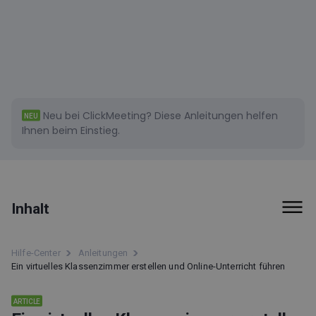
Neu bei ClickMeeting?
Diese
Anleitungen helfen
NEU
Ihnen beim Einstieg.
Inhalt
Ein virtuelles Klassenzimmer erstellen und
Hilfe-Center
Anleitungen
Online-Unterricht führen
Ein virtuelles Klassenzimmer erstellen und Online-Unterricht führen
Was muss ich vorerst wissen?
ARTICLE
Zuerst das Event sichern