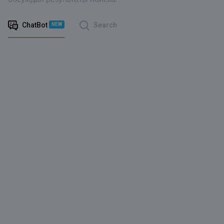
ChatBot
Search
NEW