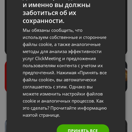
и именно вы должны
ENGLISH
заботиться об их
FRENCH
сохранности.
GERMAN
Мы обязаны сообщить, что
POLISH
используем собственные и сторонние
файлы cookie, а также аналогичные
RUSSIAN
методы для анализа эффективности
SPANISH
услуг ClickMeeting и предложения
пользователям контента с учетом их
PORTUGUESE
предпочтений. Нажимая «Принять все
ITALIAN
файлы cookie», вы автоматически
соглашаетесь с этим. Однако вы
можете изменить настройки файлов
Роли во время
Донаты
cookie и аналогичных процессов. Как
мероприятия
это сделать? Прочитайте информацию
наэтой странице.
ПРИНЯТЬ ВСЕ