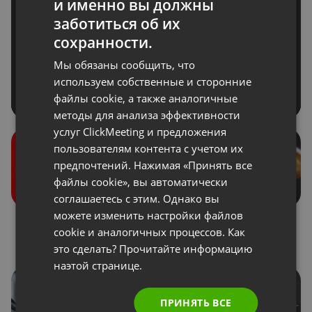
и именно вы должны
ENGLISH
заботиться об их
FRENCH
сохранности.
GERMAN
Мы обязаны сообщить, что
POLISH
используем собственные и сторонние
файлы cookie, а также аналогичные
RUSSIAN
методы для анализа эффективности
SPANISH
услуг ClickMeeting и предложения
пользователям контента с учетом их
PORTUGUESE
предпочтений. Нажимая «Принять все
ITALIAN
файлы cookie», вы автоматически
соглашаетесь с этим. Однако вы
можете изменить настройки файлов
Роли во время
Донаты
cookie и аналогичных процессов. Как
мероприятия
это сделать? Прочитайте информацию
наэтой странице.
ПРИНЯТЬ ВСЕ