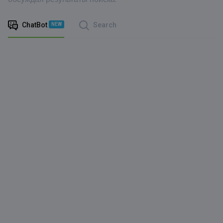
ChatBot
Search
NEW