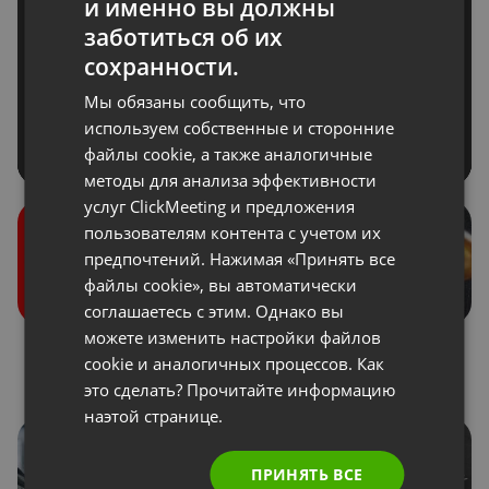
и именно вы должны
ENGLISH
заботиться об их
FRENCH
сохранности.
GERMAN
Мы обязаны сообщить, что
POLISH
используем собственные и сторонние
файлы cookie, а также аналогичные
RUSSIAN
методы для анализа эффективности
SPANISH
услуг ClickMeeting и предложения
пользователям контента с учетом их
PORTUGUESE
предпочтений. Нажимая «Принять все
ITALIAN
файлы cookie», вы автоматически
соглашаетесь с этим. Однако вы
можете изменить настройки файлов
Роли во время
Донаты
cookie и аналогичных процессов. Как
мероприятия
это сделать? Прочитайте информацию
наэтой странице.
ПРИНЯТЬ ВСЕ