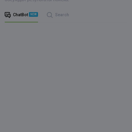
ChatBot
Search
NEW