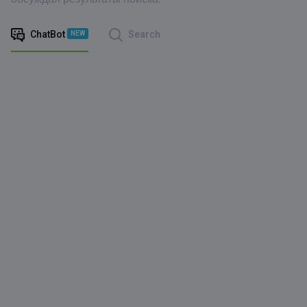
ChatBot
Search
NEW