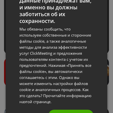
Данные принадлежат вам,
и именно вы должны
ENGLISH
заботиться об их
FRENCH
сохранности.
GERMAN
Мы обязаны сообщить, что
POLISH
используем собственные и сторонние
файлы cookie, а также аналогичные
RUSSIAN
методы для анализа эффективности
SPANISH
услуг ClickMeeting и предложения
пользователям контента с учетом их
PORTUGUESE
предпочтений. Нажимая «Принять все
ITALIAN
файлы cookie», вы автоматически
соглашаетесь с этим. Однако вы
можете изменить настройки файлов
cookie и аналогичных процессов. Как
Роли во время
Донаты
это сделать? Прочитайте информацию
мероприятия
наэтой странице.