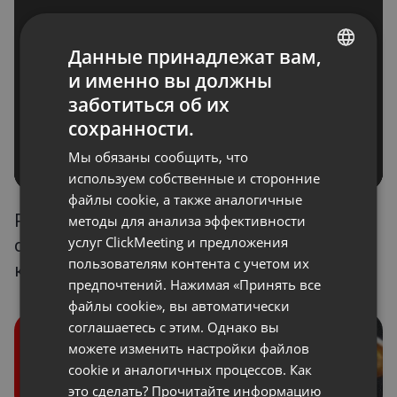
Данные принадлежат вам,
и именно вы должны
ENGLISH
заботиться об их
FRENCH
сохранности.
GERMAN
Мы обязаны сообщить, что
POLISH
используем собственные и сторонние
файлы cookie, а также аналогичные
RUSSIAN
Работа с общим доступом к рабочему
методы для анализа эффективности
SPANISH
услуг ClickMeeting и предложения
столу в вебинарах и интернет-
пользователям контента с учетом их
PORTUGUESE
конференциях
предпочтений. Нажимая «Принять все
ITALIAN
файлы cookie», вы автоматически
соглашаетесь с этим. Однако вы
можете изменить настройки файлов
cookie и аналогичных процессов. Как
это сделать? Прочитайте информацию