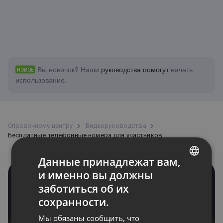
Вы новичок?
Наши
руководства помогут
начать
НОВОЕ
использование.
Справочному центру
Bидеоруководства
Бесплатные телефонные номера для участников
Данные принадлежат вам,
и именно вы должны
ENGLISH
Бесплатные телефонные
заботиться об их
номера для участников
FRENCH
сохранности.
GERMAN
Мы обязаны сообщить, что