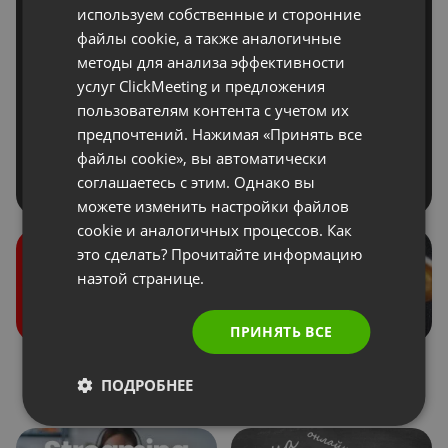
POLISH
используем собственные и сторонние
файлы cookie, а также аналогичные
RUSSIAN
методы для анализа эффективности
SPANISH
услуг ClickMeeting и предложения
пользователям контента с учетом их
PORTUGUESE
предпочтений. Нажимая «Принять все
ITALIAN
файлы cookie», вы автоматически
соглашаетесь с этим. Однако вы
можете изменить настройки файлов
cookie и аналогичных процессов. Как
это сделать? Прочитайте информацию
наэтой странице.
ПРИНЯТЬ ВСЕ
Роли во время
Донаты
ПОДРОБНЕЕ
мероприятия