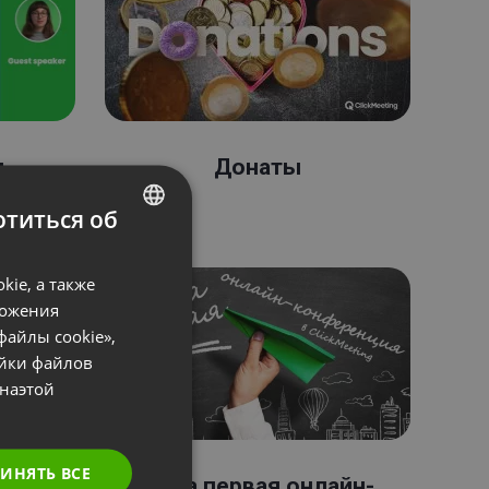
я
Донаты
титься об
ENGLISH
ie, а также
FRENCH
ложения
GERMAN
файлы cookie»,
ойки файлов
POLISH
наэтой
RUSSIAN
SPANISH
ИНЯТЬ ВСЕ
PORTUGUESE
kedIn
Ваша первая онлайн-