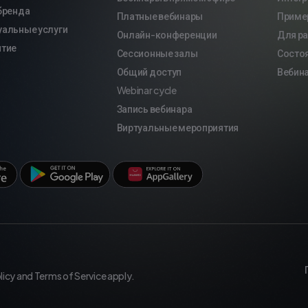
бренда
Платные вебинары
Приме
альные услуги
Онлайн-конференции
Для р
ятие
Сессионные залы
Состо
Общий доступ
Вебина
Webinar cycle
Запись вебинара
Виртуальные мероприятия
licy
and
Terms of Service
apply.