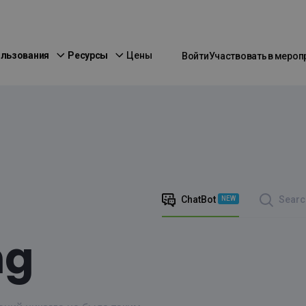
ользования
Ресурсы
Цены
Войти
Участвовать в мероп
ChatBot
Searc
NEW
ng