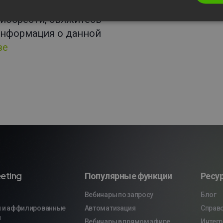
ни – это
иобрести, свяжитесь
информация о данной
ве
eting
Популярные функции
Ресу
Вебинары по запросу
Блог
 и аффилированные
Автоматизация
Справ
и
Вебинары в прямом эфире
Интег