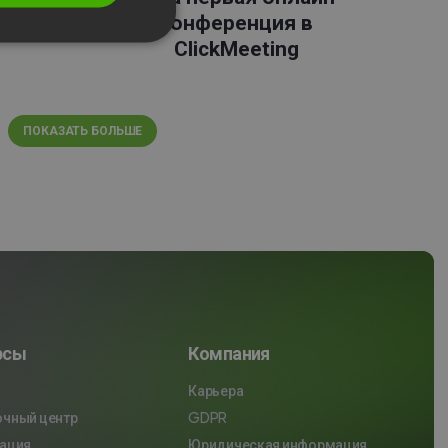
конференция в
ITALIAN
ClickMeeting
ПОКАЗАТЬ БОЛЬШЕ
рсы
Компания
Карьера
очный центр
GDPR
рация
Юридическая информация