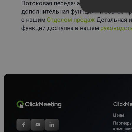
Потоковая передача в реальном време
дополнительная функция. Чтобы ее пр
с нашим
Отделом продаж
Детальная 
функции доступна в нашем
руководст
ClickMe
Цены
Партнеры
компани