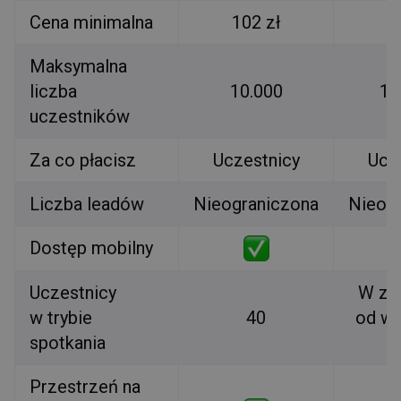
Cena minimalna
102 zł
Maksymalna
liczba
10.000
10
uczestników
Za co płacisz
Uczestnicy
Ucz
Liczba leadów
Nieograniczona
Nieog
Dostęp mobilny
Uczestnicy
W za
w trybie
40
od w
spotkania
p
Przestrzeń na