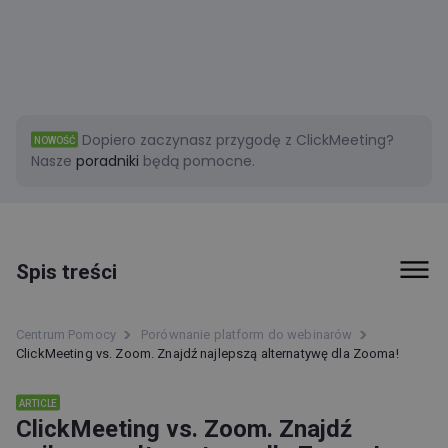
Dopiero zaczynasz przygodę z ClickMeeting?
NOWOŚĆ
Nasze
poradniki
będą pomocne.
Spis treści
ClickMeeting vs. Zoom. Znajdź najlepszą
Centrum Pomocy
Porównanie platform do webinarów
alternatywę dla Zooma!
ClickMeeting vs. Zoom. Znajdź najlepszą alternatywę dla Zooma!
Informacje podstawowe
ARTICLE
ClickMeeting i Zoom: czym różnią się dostępne plany?
ClickMeeting vs. Zoom. Znajdź
Organizuję webinar dla 50, 100, 200 uczestników. Wybrać