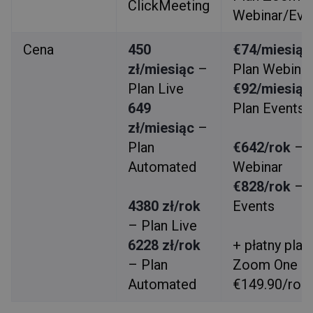
ClickMeeting
Webinar/Eve
Cena
450
€74/miesiąc
zł/miesiąc
–
Plan Webinar
Plan Live
€92/miesiąc
649
Plan Events
zł/miesiąc
–
Plan
€642/rok
– P
Automated
Webinar
€828/rok
– P
4380 zł/rok
Events
– Plan Live
6228 zł/rok
+ płatny plan
– Plan
Zoom One o
Automated
€149.90/rok