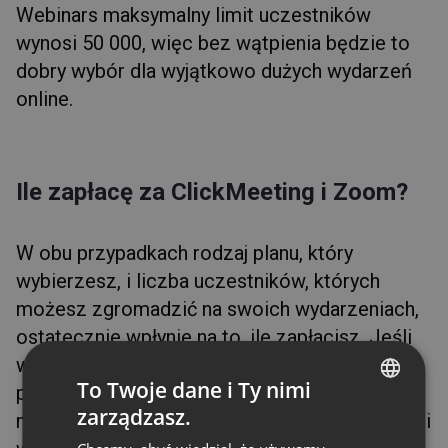
Webinars maksymalny limit uczestników
wynosi 50 000, więc bez wątpienia będzie to
dobry wybór dla wyjątkowo dużych wydarzeń
online.
Ile zapłacę za ClickMeeting i Zoom?
W obu przypadkach rodzaj planu, który
wybierzesz, i liczba uczestników, których
możesz zgromadzić na swoich wydarzeniach,
ostatecznie wpłynie na to, ile zapłacisz. Jeśli
wybierzesz Zoom, pamiętaj jednak, że oprócz
To Twoje dane i Ty nimi
podstawowej ceny pakietu Webinar lub Events
zarządzasz.
musisz zakupić także pakiet Zoom One. Z kolei
ENGLISH