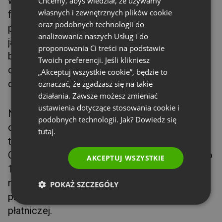
w ClickMeeting otrzymujesz wszystkie
Chcemy, abyś wiedział, że używamy
FRENCH
własnych i zewnętrznych plików cookie
formaty spotkań bezpośrednio w swoim
GERMAN
oraz podobnych technologii do
planie. Ponadto pamiętaj, że zarówno Zoom,
analizowania naszych Usług i do
POLISH
jak i ClickMeeting oferują dostęp do obszernej
proponowania Ci treści na podstawie
RUSSIAN
biblioteki dodatków, które pomogą Ci
Twoich preferencji. Jeśli klikniesz
osiągnąć jeszcze więcej dzięki wydarzeniom
SPANISH
„Akceptuj wszystkie cookie”, będzie to
online.
oznaczać, że zgadzasz się na takie
PORTUGUESE
działania. Zawsze możesz zmieniać
ITALIAN
ustawienia dotyczące stosowania cookie i
Należy pamiętać, że Zoom Webinars nie
podobnych technologii. Jak? Dowiedz się
oferuje okresu próbnego. Nie możesz wobec
tutaj.
tego przetestować usługi przed jej zakupem.
ClickMeeting działa na innej zasadzie: masz do
AKCEPTUJ WSZYSTKIE
14 dni na wypróbowanie kluczowych funkcji
narzędzia, w tym funkcji automatyzacji. Nie
POKAŻ SZCZEGÓŁY
prosimy Cię nawet o podanie danych karty
płatniczej.