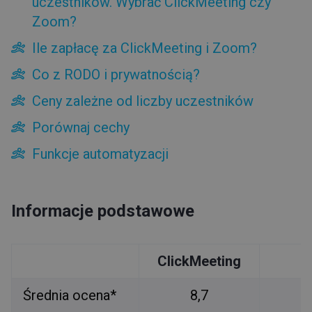
uczestników. Wybrać ClickMeeting czy
Zoom?
Ile zapłacę za ClickMeeting i Zoom?
Co z RODO i prywatnością?
Ceny zależne od liczby uczestników
Porównaj cechy
Funkcje automatyzacji
Informacje podstawowe
ClickMeeting
Z
Średnia ocena*
8,7