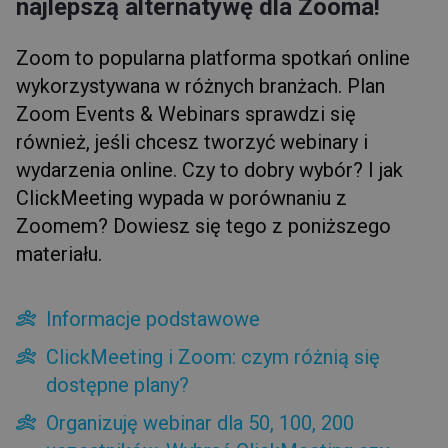
najlepszą alternatywę dla Zooma!
ClickMeeting czy Zoom?
Ile zapłacę za ClickMeeting i Zoom?
Zoom to popularna platforma spotkań online
Co z RODO i prywatnością?
wykorzystywana w różnych branżach. Plan
Ceny zależne od liczby uczestników
Zoom Events & Webinars sprawdzi się
Porównaj cechy
Funkcje automatyzacji
również, jeśli chcesz tworzyć webinary i
wydarzenia online. Czy to dobry wybór? I jak
ClickMeeting wypada w porównaniu z
Zoomem? Dowiesz się tego z poniższego
materiału.
Informacje podstawowe
ClickMeeting i Zoom: czym różnią się
dostępne plany?
Organizuję webinar dla 50, 100, 200