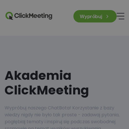
Wypróbuj
Akademia
ClickMeeting
Wypróbuj naszego ChatBota! Korzystanie z bazy
wiedzy nigdy nie było tak proste - zadawaj pytania,
pogłębiaj tematy i inspiruj się podczas swobodnej
rozmowie na temat wyników wyszukiwania.