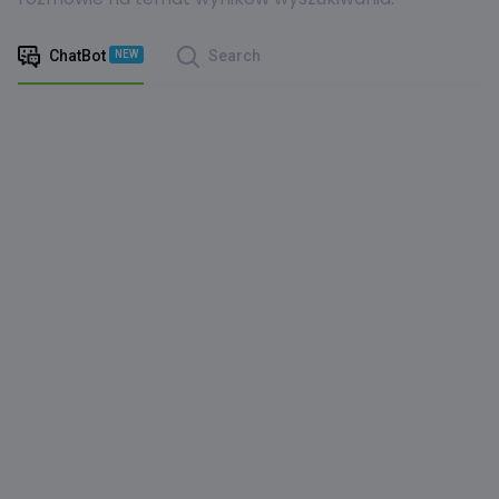
ChatBot
Search
NEW