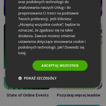
oraz podobnych technologii do
analizowania naszych Usług i do
POLISH
proponowania Ci treści na podstawie
RUSSIAN
Twoich preferencji. Jeśli klikniesz
SPANISH
„Akceptuj wszystkie cookie”, będzie to
oznaczać, że zgadzasz się na takie
PORTUGUESE
działania. Zawsze możesz zmieniać
ITALIAN
ustawienia dotyczące stosowania cookie i
podobnych technologii. Jak? Dowiedz się
tutaj.
AKCEPTUJ WSZYSTKIE
POKAŻ SZCZEGÓŁY
State of Online Events
Pozyskaj więcej leadów