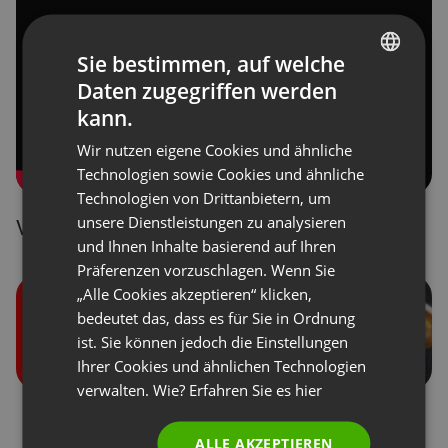
Sie bestimmen, auf welche
Daten zugegriffen werden
ENGLISH
kann.
FRENCH
Wir nutzen eigene Cookies und ähnliche
GERMAN
Technologien sowie Cookies und ähnliche
Technologien von Drittanbietern, um
POLISH
unsere Dienstleistungen zu analysieren
Verwendung des Chats bei Webinaren
RUSSIAN
und Ihnen Inhalte basierend auf Ihren
SPANISH
Präferenzen vorzuschlagen. Wenn Sie
„Alle Cookies akzeptieren“ klicken,
PORTUGUESE
bedeutet das, dass es für Sie in Ordnung
ITALIAN
ist. Sie können jedoch die Einstellungen
Ihrer Cookies und ähnlichen Technologien
verwalten. Wie? Erfahren Sie es
hier
Benutzerrollen bei den
Spenden von
Veranstaltungen
Teilnehmern
ALLE AKZEPTIEREN