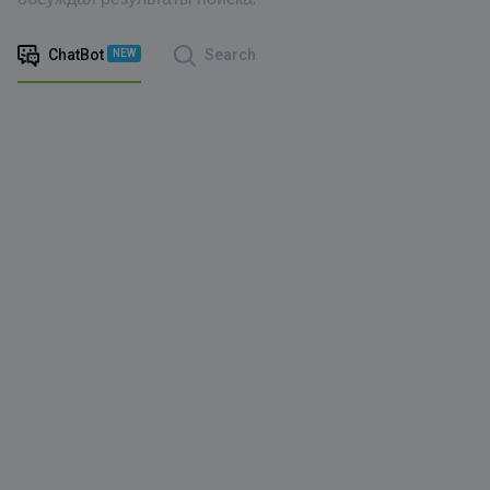
ChatBot
Search
NEW