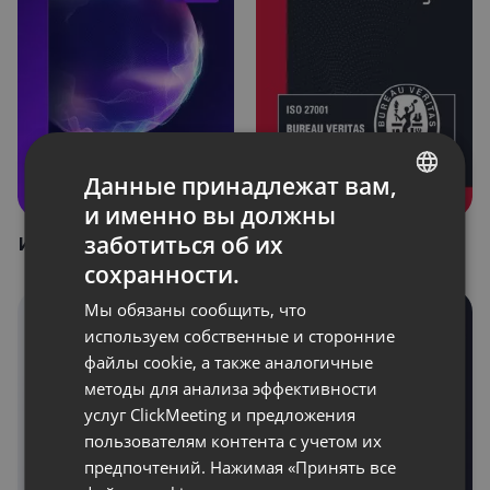
Данные принадлежат вам,
и именно вы должны
ENGLISH
заботиться об их
ИИ в ClickMeeting – FAQ
Сертификат Bureau
FRENCH
Veritas
сохранности.
GERMAN
Мы обязаны сообщить, что
POLISH
используем собственные и сторонние
файлы cookie, а также аналогичные
RUSSIAN
методы для анализа эффективности
SPANISH
услуг ClickMeeting и предложения
пользователям контента с учетом их
PORTUGUESE
предпочтений. Нажимая «Принять все
ITALIAN