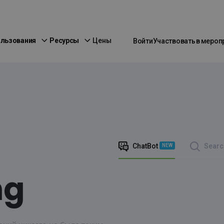
ользования
Ресурсы
Цены
Войти
Участвовать в мероп
ChatBot
Searc
NEW
ng