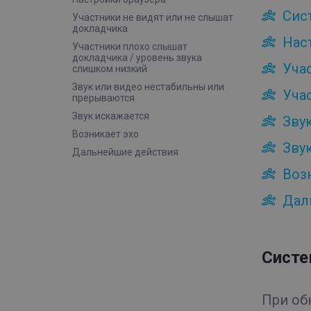
Сис
Участники не видят или не слышат
докладчика
Нас
Участники плохо слышат
докладчика / уровень звука
Уча
слишком низкий
Звук или видео нестабильны или
Уча
прерываются
Звук искажается
Зву
Возникает эхо
Зву
Дальнейшие действия
Воз
Дал
Систе
При об