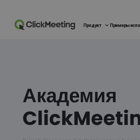
Продукт
Примеры исп
Академия
ClickMeeti