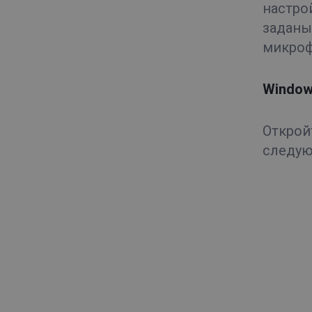
настрои
заданы
микроф
Window
Открои
следую