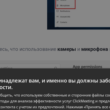
есь, что использование
камеры
и
микрофона
надлежат вам, и именно вы должны забо
ости.
бщить, что используем собственные и сторонние файлы cook
тоды для анализа эффективности услуг ClickMeeting и пред
онтента с учетом их предпочтений. Нажимая «Принять все 