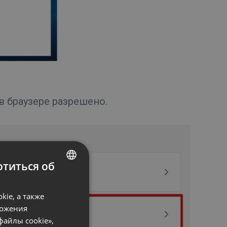
в браузере разрешено.
титься об
ENGLISH
ie, а также
FRENCH
ложения
GERMAN
файлы cookie»,