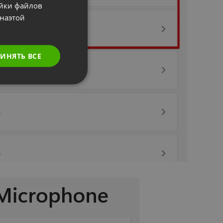
ойки файлов
POLISH
наэтой
RUSSIAN
SPANISH
ИНЯТЬ ВСЕ
PORTUGUESE
ITALIAN