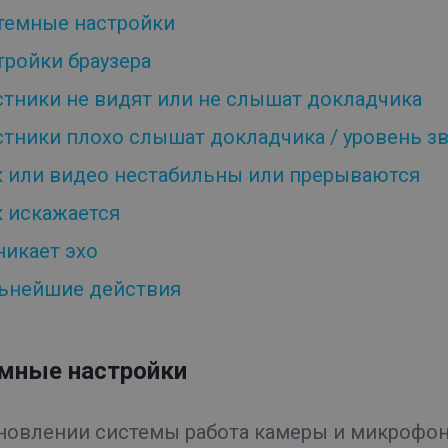
темные настройки
тройки браузера
стники не видят или не слышат докладчика
стники плохо слышат докладчика / уровень з
к или видео нестабильны или прерываются
к искажается
никает эхо
ьнейшие действия
мные настройки
новлении системы работа камеры и микрофон