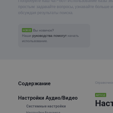
Попробуйте наш чат-бот! Использование базы зн
простым: задавайте вопросы, узнавайте больше и
обсуждая результаты поиска.
Вы новичок?
НОВОЕ
Наши
руководства помогут
начать
использование.
Содержание
Справочно
ARTICLE
Настройки Аудио/Видео
Нас
Системные настройки
Настройки браузера