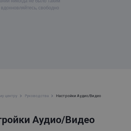
аний никогда не было таким
 вдохновляйтесь, свободно
му центру
Руководства
Настройки Аудио/Видео
тройки Аудио/Видео