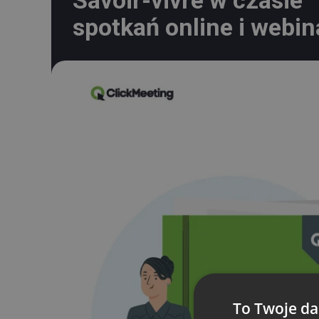
Savoir-vivre w czasie
spotkań online i webi
To Twoje da