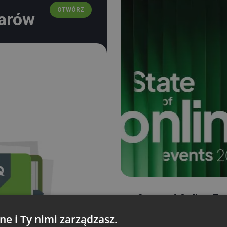
OTWÓRZ
narów
State of Online Ev
ne i Ty nimi zarządzasz.