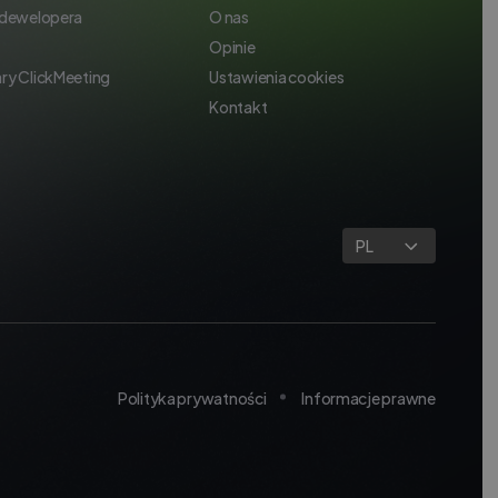
 dewelopera
O nas
Opinie
ry ClickMeeting
Ustawienia cookies
Kontakt
PL
Polityka prywatności
Informacje prawne