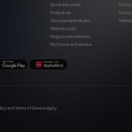
e
Spotkania online
Strefa
Podpokoje
Status
Udostępnianie ekranu
Webina
Webinar cycle
Nagrywanie webinaru
Platforma do Eventów
licy
and
Terms of Service
apply.