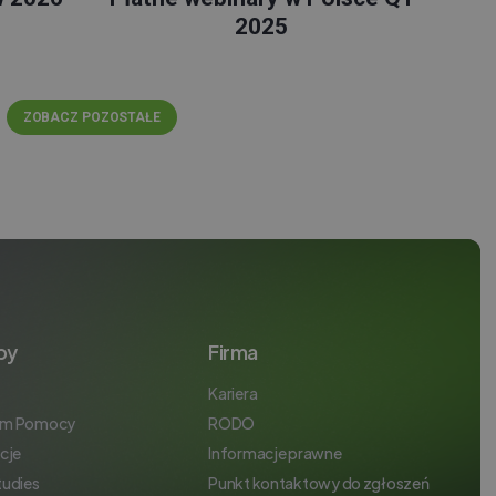
2025
ZOBACZ POZOSTAŁE
by
Firma
Kariera
um Pomocy
RODO
cje
Informacje prawne
tudies
Punkt kontaktowy do zgłoszeń