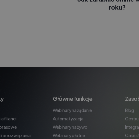
roku?
ty
Główne funkcje
Zaso
Webinary na żądanie
Blog
 afilianci
Automatyzacja
Centr
 prasowe
Webinary na żywo
Integra
lne rozwiązania
Webinary płatne
Case s