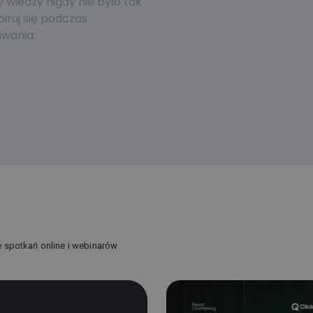
wiedzy nigdy nie było tak
piruj się podczas
wania.
e spotkań online i webinarów