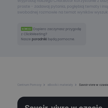
Wypróbuj naszego ChatBota! Korzystanie z bazy 
proste - zadawaj pytania, pogłębiaj tematy i ins
swobodnej rozmowie na temat wyników wyszuki
Dopiero zaczynasz przygodę
NOWOŚĆ
z ClickMeeting?
Nasze
poradniki
będą pomocne.
Centrum Pomocy
eBooki i materiały
Savoir-vivre w czasi