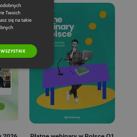
 podobnych
ENGLISH
wie Twoich
FRENCH
asz się na takie
GERMAN
obnych
POLISH
RUSSIAN
 WSZYSTKIE
SPANISH
PORTUGUESE
ITALIAN
w 2026
Płatne webinary w Polsce Q1